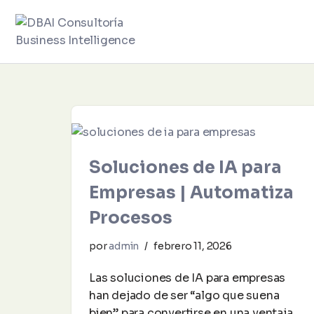
Saltar
al
contenido
Soluciones de IA para
Empresas | Automatiza
Procesos
por
admin
febrero 11, 2026
Las soluciones de IA para empresas
han dejado de ser “algo que suena
bien” para convertirse en una ventaja